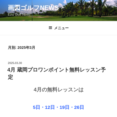
コ
画図ゴルフNEWS
ン
Ezu Golf News
テ
ン
ツ
メニュー
へ
ス
キ
月別: 2025年3月
ッ
プ
投
2025.03.30
稿
4月 蔵岡プロワンポイント無料レッスン予
日:
定
4月の無料レッスンは
5
日・12
日・19日・26日