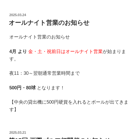
投
2025.03.24
稿
オールナイト営業のお知らせ
日:
オールナイト営業のお知らせ
4月
より
金・土・祝前日はオールナイト営業
が始まりま
す。
夜11：30～翌朝通常営業時間まで
500円・80球
となります！
【中央の貸出機に500円硬貨を入れるとボールが出てきま
す】
投
2025.03.21
稿