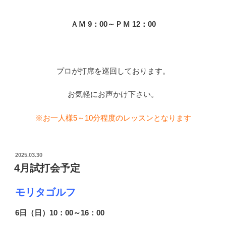
ＡＭ 9：00～ＰＭ 12：00
プロが打席を巡回しております。
お気軽にお声かけ下さい。
※お一人様5～10分程度のレッスンとなります
投
2025.03.30
稿
4月試打会予定
日:
モリタゴルフ
6日（日）10：00～16
：00