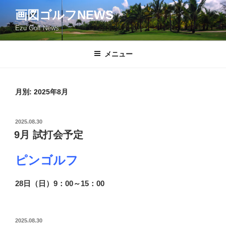
コ
画図ゴルフNEWS
ン
Ezu Golf News
テ
ン
ツ
メニュー
へ
ス
キ
月別: 2025年8月
ッ
プ
投
2025.08.30
稿
9月 試打会予定
日:
ピンゴルフ
28日（日）9：00～15：00
投
2025.08.30