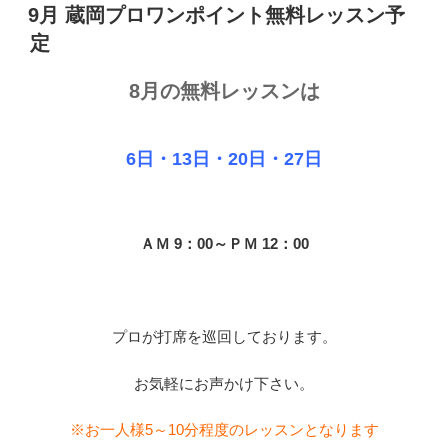
稿
9月 蔵岡プロワンポイント無料レッスン予
日:
定
8月の無料レッスンは
6
日・13
日・20日・27日
ＡＭ 9：00～ＰＭ 12：00
プロが打席を巡回しております。
お気軽にお声かけ下さい。
※お一人様5～10分程度のレッスンとなります