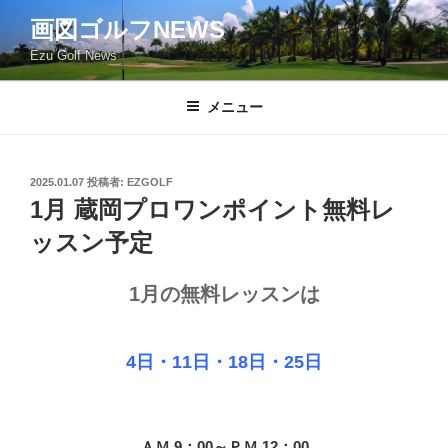
コ
画図ゴルフNEWS
ン
Ezu Golf News
テ
ン
ツ
メニュー
へ
ス
キ
投
2025.01.07
投稿者:
EZGOLF
稿
ッ
1月 蔵岡プロワンポイント無料レ
日:
プ
ッスン予定
1
月の無料レッスンは
4
日・11
日・18日・25日
ＡＭ 9：00～ＰＭ 12：00