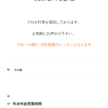
プロが打席を巡回しております。
お気軽にお声かけ下さい。
※お一人様5～10分程度のレッスンとなります
カ
その他
テ
ゴ
リ
ー
投
過
前
稿
去
年末年始営業時間
ナ