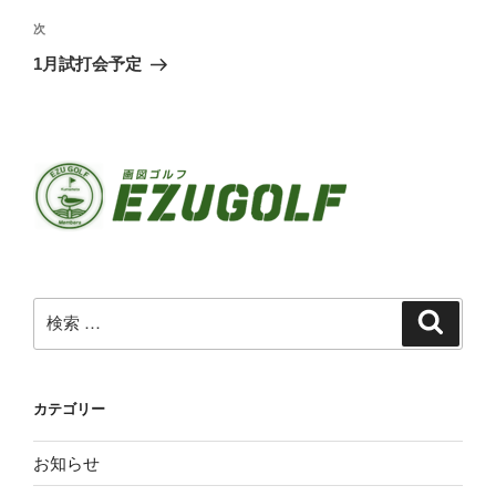
の
ビ
投
次
次
稿
ゲ
の
1月試打会予定
投
ー
稿
シ
ョ
ン
検
検
索
索:
カテゴリー
お知らせ